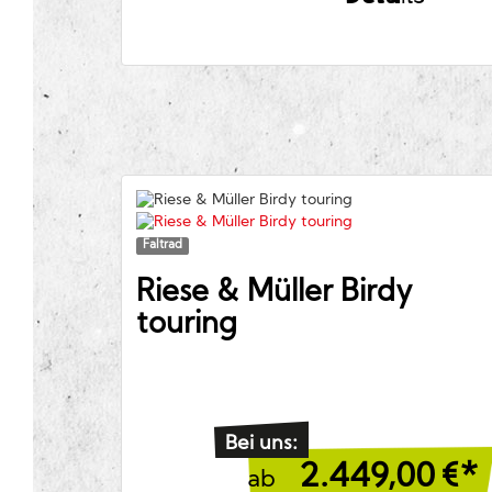
Faltrad
Riese & Müller
Birdy
touring
Bei uns:
2.449,00
€*
ab