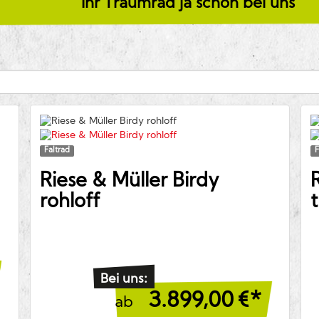
Ihr Traumrad ja schon bei uns
Faltrad
F
Riese & Müller
Birdy
rohloff
Bei uns:
3.899,00
€*
ab