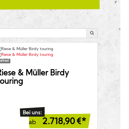
altrad
Riese & Müller
Birdy
touring
Bei uns:
2.718,90
€*
ab