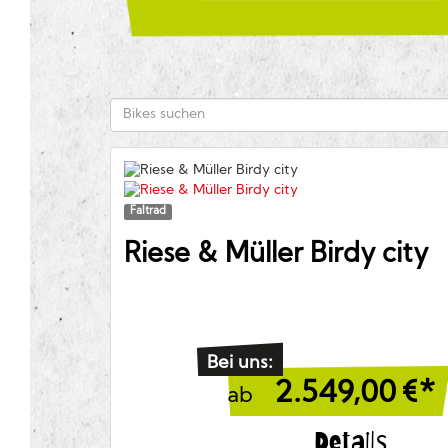
Faltrad
Riese & Müller
Birdy city
Bei uns:
2.549,00
€*
ab
Details