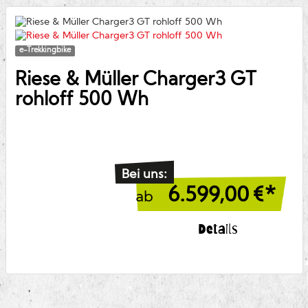
e-Trekkingbike
Riese & Müller
Charger3 GT
rohloff 500 Wh
Bei uns:
6.599,00
€*
ab
Details