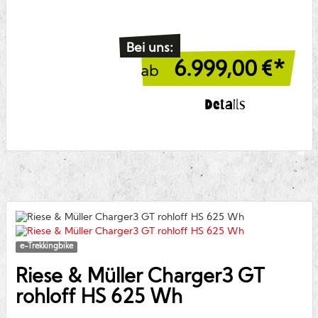
Bei uns:
6.999,00
€*
ab
Details
e-Trekkingbike
Riese & Müller
Charger3 GT
rohloff HS 625 Wh