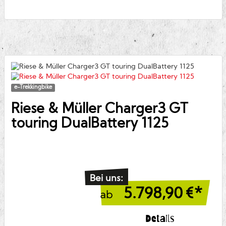
e-Trekkingbike
Riese & Müller
Charger3 GT
touring DualBattery 1125
Bei uns:
5.798,90
€*
ab
Details