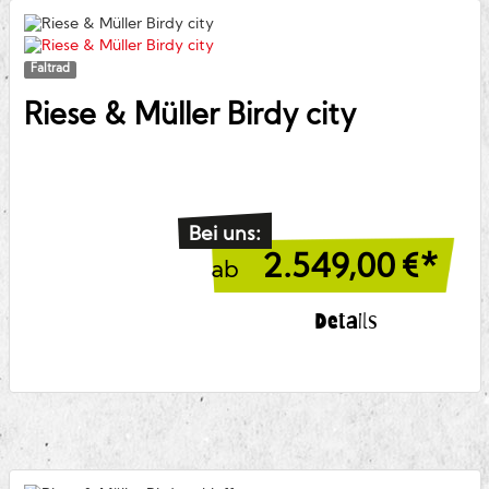
Faltrad
Riese & Müller
Birdy city
Bei uns:
2.549,00
€*
ab
Details