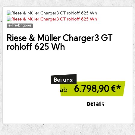
e-Trekkingbike
Riese & Müller
Charger3 GT
rohloff 625 Wh
Bei uns:
6.798,90
€*
ab
Details