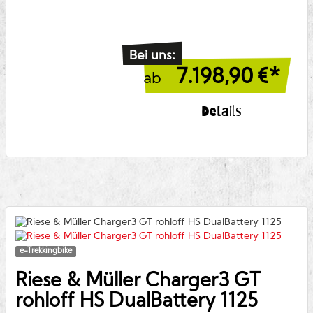
Bei uns:
7.198,90
€*
ab
Details
e-Trekkingbike
Riese & Müller
Charger3 GT
rohloff HS DualBattery 1125