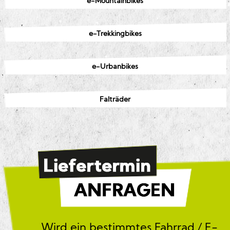
e-Mountainbikes
e-Trekkingbikes
e-Urbanbikes
Falträder
Wird ein bestimmtes Fahrrad / E-