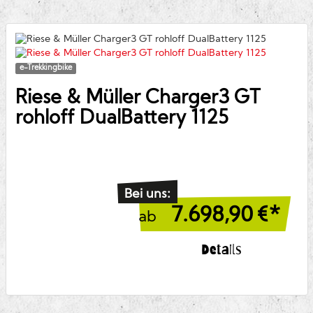
e-Trekkingbike
Riese & Müller
Charger3 GT
rohloff DualBattery 1125
Bei uns:
7.698,90
€*
ab
Details