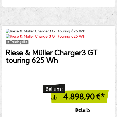
e-Trekkingbike
Riese & Müller
Charger3 GT
touring 625 Wh
Bei uns:
4.898,90
€*
ab
Details