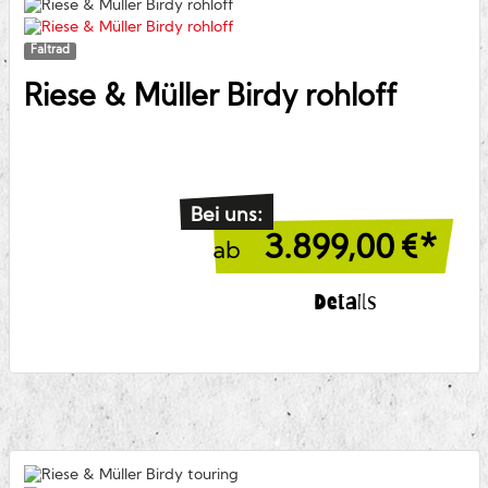
Faltrad
Riese & Müller
Birdy rohloff
Bei uns:
3.899,00
€*
ab
Details