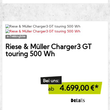
e-Trekkingbike
Riese & Müller
Charger3 GT
touring 500 Wh
Bei uns:
4.699,00
€*
ab
Details