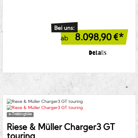
Bei uns:
8.098,90
€*
ab
Details
e-Trekkingbike
Riese & Müller
Charger3 GT
touring