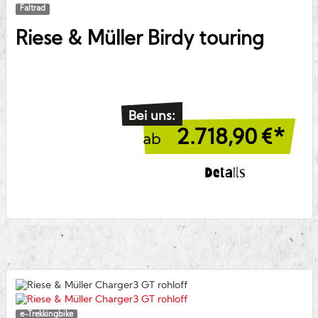
Faltrad
Riese & Müller
Birdy touring
Bei uns:
2.718,90
€*
ab
Details
e-Trekkingbike