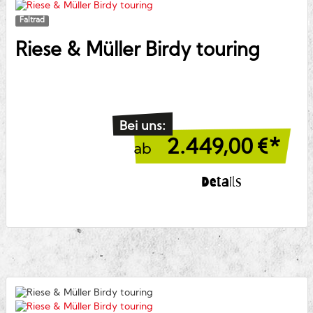
Faltrad
Riese & Müller
Birdy touring
Bei uns:
2.449,00
€*
ab
Details