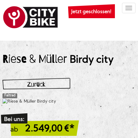
Togg
Jetzt geschlossen!
Riese & Müller
Birdy city
Zurück
Faltrad
Bei uns:
2.549,00
€*
ab