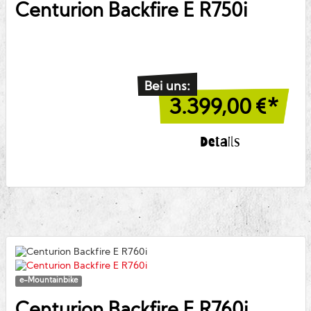
Centurion
Backfire E R750i
Bei uns:
3.399,00
€*
Details
e-Mountainbike