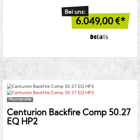
Bei uns:
6.049,00
€*
Details
Mountainbike
Centurion
Backfire Comp 50.27
EQ HP2