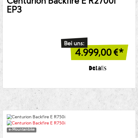
Centurion
Backfire E R2700i
EP3
Bei uns:
4.999,00
€*
Details
e-Mountainbike