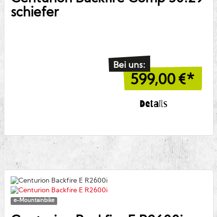
schiefer
Bei uns:
599,00
€*
Details
e-Mountainbike