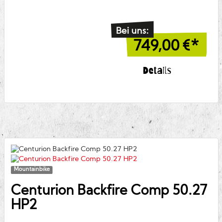
Bei uns:
749,00
€*
Details
Mountainbike
Centurion
Backfire Comp 50.27
HP2