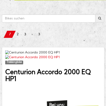
1
2
3
›
3
Trekkingbike
Centurion
Accordo 2000 EQ
HP1
Bei uns: