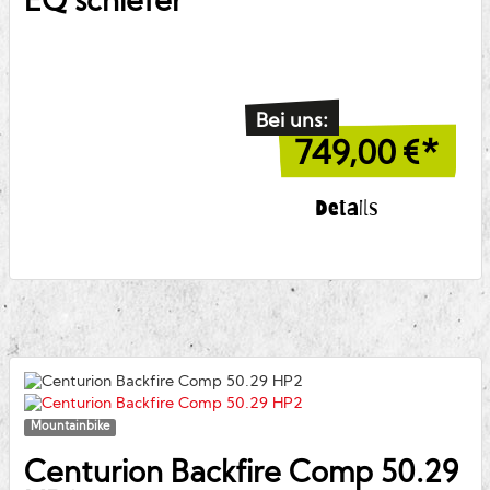
EQ schiefer
Bei uns:
749,00
€*
Details
Mountainbike
Centurion
Backfire Comp 50.29