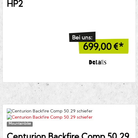
HP2
Bei uns:
699,00
€*
Details
Mountainbike
Centurion
Backfire Comp 50.29