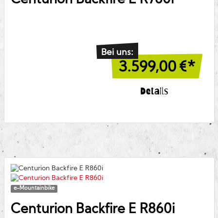
Centurion
Backfire E R760i
Bei uns:
3.599,00
€*
Details
e-Mountainbike
Centurion
Backfire E R860i