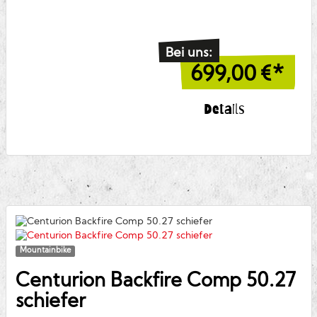
Bei uns:
699,00
€*
Details
Mountainbike
Centurion
Backfire Comp 50.27
schiefer