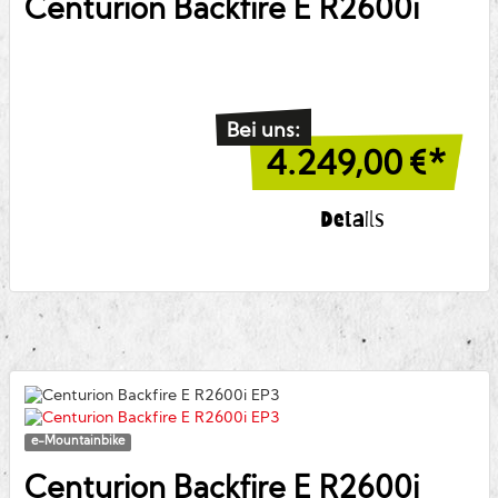
Centurion
Backfire E R2600i
Bei uns:
4.249,00
€*
Details
e-Mountainbike
Centurion
Backfire E R2600i