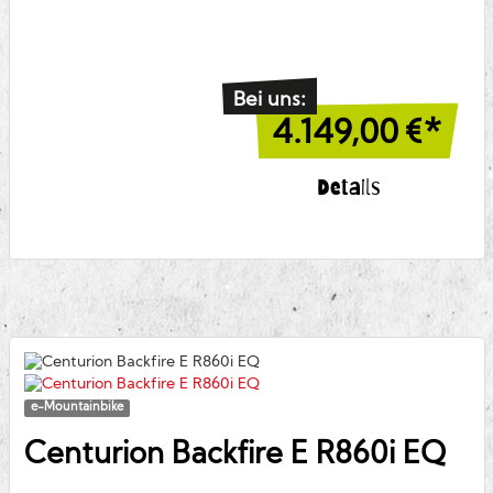
Bei uns:
4.149,00
€*
Details
e-Mountainbike
Centurion
Backfire E R860i EQ