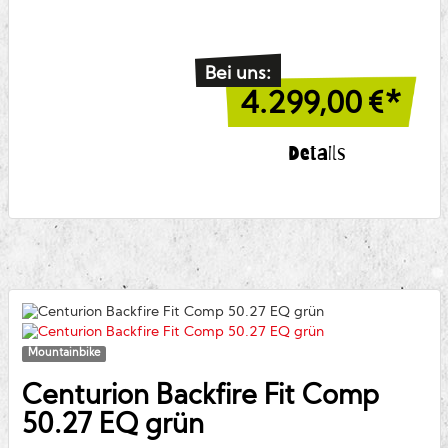
Bei uns:
4.299,00
€*
Details
Mountainbike
Centurion
Backfire Fit Comp
50.27 EQ grün