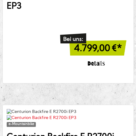
EP3
Bei uns:
4.799,00
€*
Details
e-Mountainbike