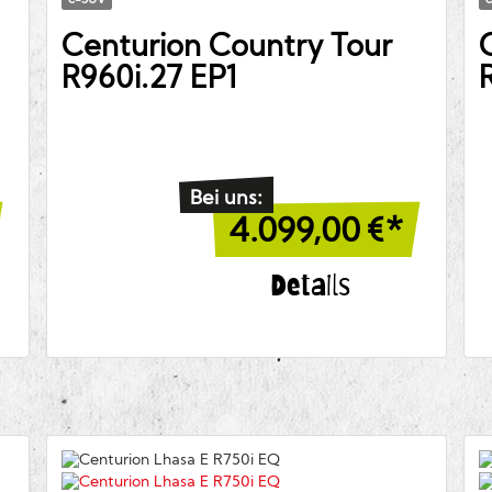
e-SUV
Centurion
Country Tour
R960i.27 EP1
Bei uns:
4.099,00
€*
Details