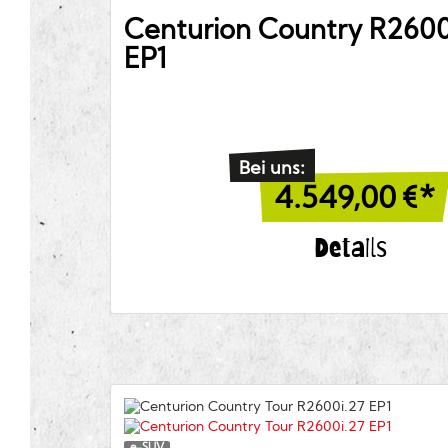
Centurion
Country R2600
EP1
Bei uns:
4.549,00
€*
Details