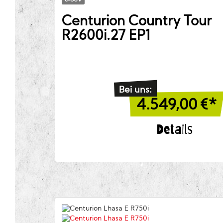
e-SUV
Centurion
Country Tour
R2600i.27 EP1
Bei uns:
4.549,00
€*
Details