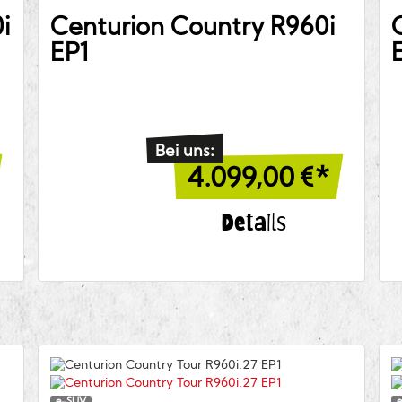
i
Centurion
Country R960i
EP1
Bei uns:
4.099,00
€*
Details