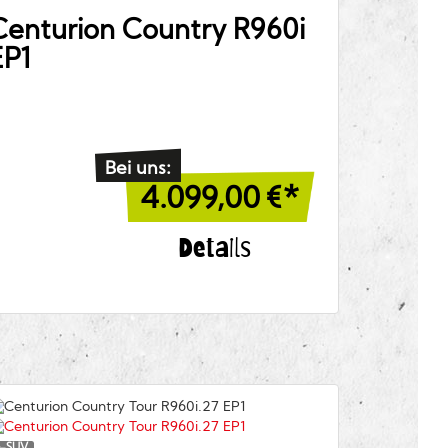
Centurion
Country R960i
EP1
Bei uns:
4.099,00
€*
Details