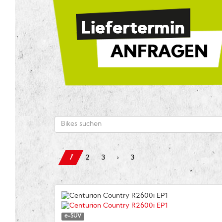
1
2
3
›
3
e-SUV