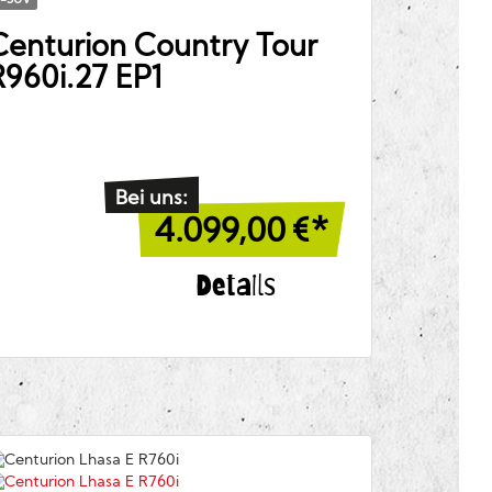
e-SUV
Centurion
Country Tour
R960i.27 EP1
Bei uns:
4.099,00
€*
Details