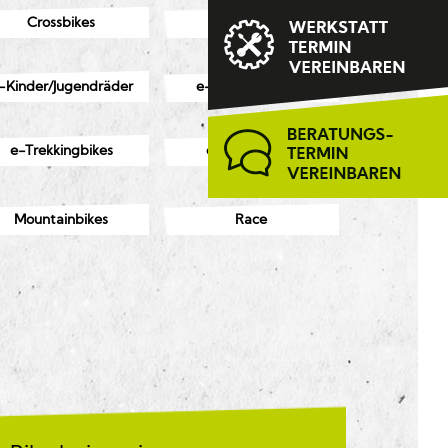
Crossbikes
E-Bikes
-Kinder/Jugendräder
e-Kompakträder
e-Trekkingbikes
e-Urbanbikes
Mountainbikes
Race