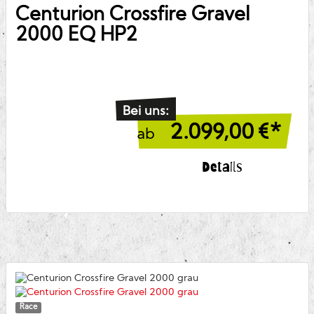
Centurion
Crossfire Gravel
2000 EQ HP2
Bei uns:
2.099,00
€*
ab
Details
Race