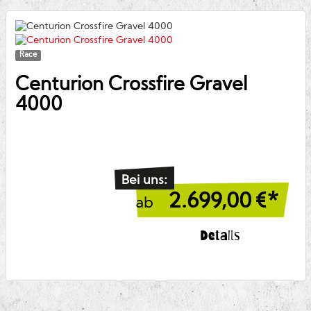
Race
Centurion
Crossfire Gravel
4000
Bei uns:
2.699,00
€*
ab
Details