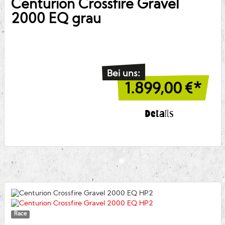
Centurion
Crossfire Gravel
2000 EQ grau
Bei uns:
1.899,00
€*
Details
Race