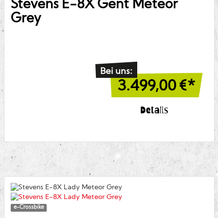
Stevens
E-8X Gent Meteor
Grey
Bei uns:
3.499,00
€*
Details
e-Crossbike