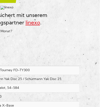
?
sichert mit unserem
ngspartner
linexo
.
o Monat
?
 Tourney FD-TY300
n Yak Disc 25 / Schürmann Yak Disc 25
elot, 54-584
0
lia X-Base