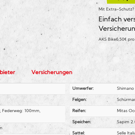
Mit Extra-Schutz
Einfach ver
Versicheru
AKS Bike
6,50€ pr
bieter
Versicherungen
Umwerfer:
Shimano
Felgen:
Schürman
r, Federweg: 100mm,
Reifen:
Mitas Oc
Speichen:
Sapim 2.
mm
Sattel:
Selle Ita