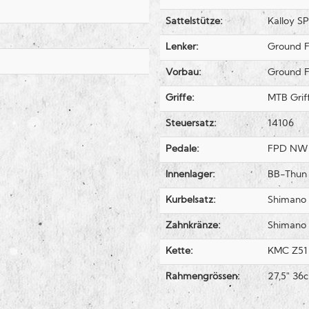
Sattelstütze:
Kalloy S
Lenker:
Ground F
Vorbau:
Ground F
Griffe:
MTB Grif
Steuersatz:
14106
Pedale:
FPD NW
Innenlager:
BB-Thun
Kurbelsatz:
Shimano 
Zahnkränze:
Shimano
Kette:
KMC Z51
Rahmengrössen:
27,5" 36