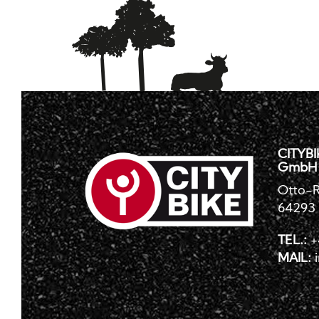
CITYBI
GmbH
Otto-R
64293
TEL.:
+
MAIL: