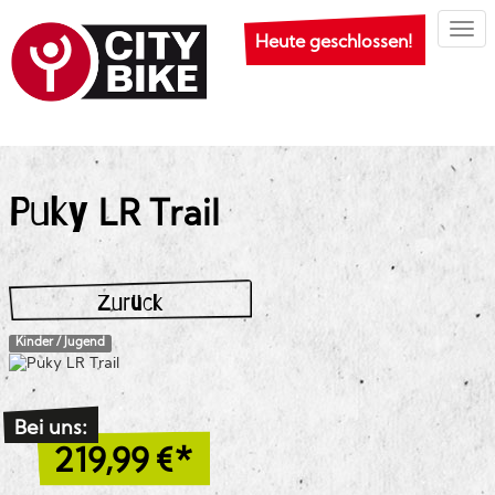
Togg
Heute geschlossen!
Puky
LR Trail
Zurück
Kinder / Jugend
Bei uns:
219,99
€*