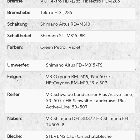
Bremse
VO:Tektro HD-J285, HI:Tektro HD-J285
Bremshebel
Tektro HD-J285
Schaltung
Shimano Altus RD-M310
Schalthebel
Shimano SL-M315-8R
Farben:
Green Petrol, Violet
Umwerfer:
Shimano Altus FD-M315-TS
Felgen:
VR:Oxygen RM-M19, 19 x 507 /
HR:Oxygen RM-M19, 19 x 507
Reifen:
VR:Schwalbe Landcruiser Plus Active-Line,
50-507 / HR:Schwalbe Landcruiser Plus
Active-Line, 50-507
Naben:
VR:Shimano DH-3D37 / HR:Shimano FH-
TX505-8
Bleche:
STEVENS Clip-On Schutzbleche