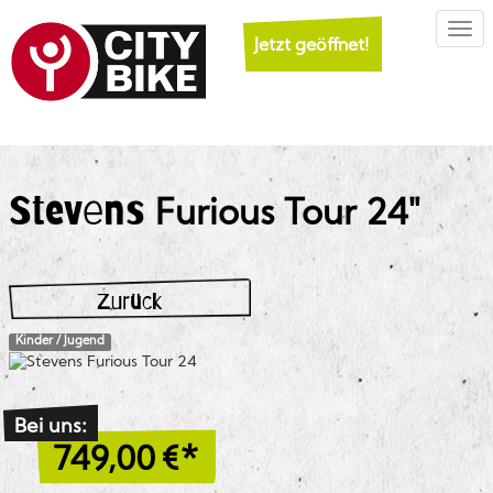
Togg
Jetzt geöffnet!
Stevens
Furious Tour 24"
Zurück
Kinder / Jugend
Bei uns:
749,00
€*