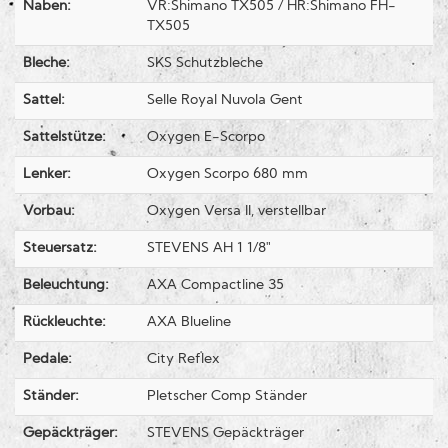
Naben:
VR:Shimano TX505 / HR:Shimano FH-
TX505
Bleche:
SKS Schutzbleche
Sattel:
Selle Royal Nuvola Gent
Sattelstütze:
Oxygen E-Scorpo
Lenker:
Oxygen Scorpo 680 mm
Vorbau:
Oxygen Versa II, verstellbar
Steuersatz:
STEVENS AH 1 1/8"
Beleuchtung:
AXA Compactline 35
Rückleuchte:
AXA Blueline
Pedale:
City Reflex
Ständer:
Pletscher Comp Ständer
Gepäckträger:
STEVENS Gepäckträger