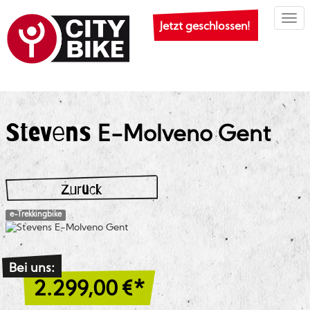
Togg
Jetzt geschlossen!
Stevens
E-Molveno Gent
Zurück
e-Trekkingbike
Bei uns:
2.299,00
€*