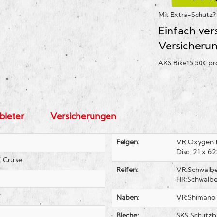
Mit Extra-Schutz
Einfach ver
Versicheru
AKS Bike
15,50€ p
bieter
Versicherungen
Felgen:
VR:Oxygen R
Disc, 21 x 62
 Cruise
Reifen:
VR:Schwalbe
HR:Schwalbe
Naben:
VR:Shimano
Bleche:
SKS Schutzb