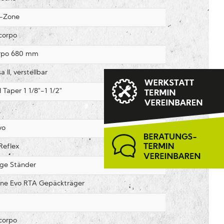
E-Zone
corpo
rpo 680 mm
II, verstellbar
aper 1 1/8"-1 1/2"
vo
Reflex
ge Ständer
ine Evo RTA Gepäckträger
corpo