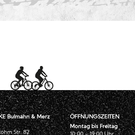
KE Bulmahn & Merz
ÖFFNUNGSZEITEN
Montag bis Freitag
öhm Str. 82
10:00 - 19:00 Uhr