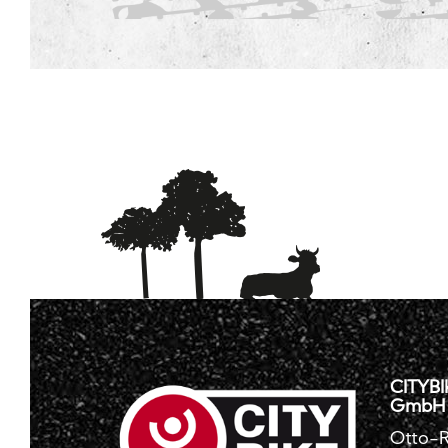
CITYBI
GmbH
Otto-R