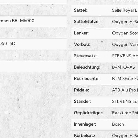
Sattel:
Selle Royal 
himano BR-M6000
Sattelstütze:
Oxygen E-S
Lenker:
Oxygen Sco
7050-5D
Vorbau:
Oxygen Versa 
Steuersatz:
STEVENS AH T
Beleuchtung:
B+M IQ-XS
Rückleuchte:
B+M Shine E
Pedale:
ATB Alu Pro 
Ständer:
STEVENS Ed
Gepäckträger:
Racktime Sh
Innenlager:
Bosch
Kurbelsatz:
Oxygen E-S