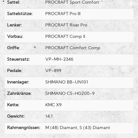
Sattel:
PROCRAFT Sport Comfort
Sattelstütze:
PROCRAFT Pro III
Lenker:
PROCRAFT Riser Pro
Vorbau:
PROCRAFT Comp II
Griffe:
PROCRAFT Comfort Comp
Steuersatz:
VP-MH-2346
Pedale:
VP-899
Innenlager:
SHIMANO BB-UN101
Zahnkränze:
SHIMANO CS-HG200-9
Kette:
KMC X9
Gewicht:
14,1
Rahmengrössen:
M (48) Diamant, S (43) Diamant