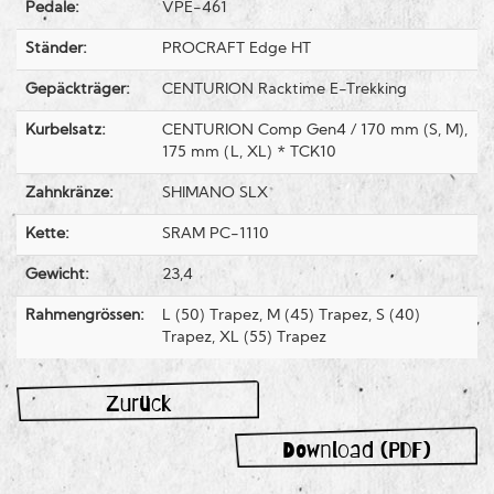
Pedale:
VPE-461
Ständer:
PROCRAFT Edge HT
Gepäckträger:
CENTURION Racktime E-Trekking
Kurbelsatz:
CENTURION Comp Gen4 / 170 mm (S, M),
175 mm (L, XL) * TCK10
Zahnkränze:
SHIMANO SLX
Kette:
SRAM PC-1110
Gewicht:
23,4
Rahmengrössen:
L (50) Trapez, M (45) Trapez, S (40)
Trapez, XL (55) Trapez
Zurück
Download (PDF)