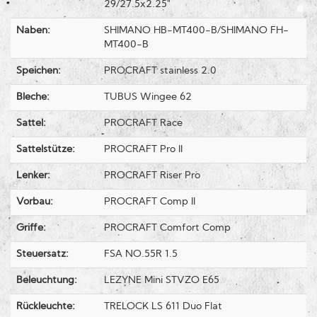
29/27.5x2.25"
Naben:
SHIMANO HB-MT400-B/SHIMANO FH-
MT400-B
Speichen:
PROCRAFT stainless 2.0
Bleche:
TUBUS Wingee 62
Sattel:
PROCRAFT Race
Sattelstütze:
PROCRAFT Pro II
Lenker:
PROCRAFT Riser Pro
Vorbau:
PROCRAFT Comp II
Griffe:
PROCRAFT Comfort Comp
Steuersatz:
FSA NO.55R 1.5
Beleuchtung:
LEZYNE Mini STVZO E65
Rückleuchte:
TRELOCK LS 611 Duo Flat