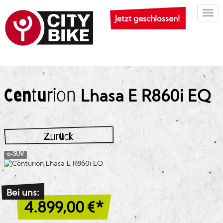
Togg
Jetzt geschlossen!
Centurion
Lhasa E R860i EQ
Zurück
e-SUV
Bei uns:
4.899,00
€*