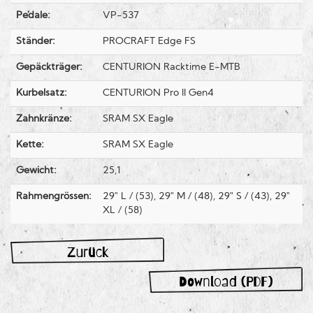
Pedale:
VP-537
Ständer:
PROCRAFT Edge FS
Gepäckträger:
CENTURION Racktime E-MTB
Kurbelsatz:
CENTURION Pro II Gen4
Zahnkränze:
SRAM SX Eagle
Kette:
SRAM SX Eagle
Gewicht:
25,1
Rahmengrössen:
29" L / (53), 29" M / (48), 29" S / (43), 29"
XL / (58)
Zurück
Download (PDF)