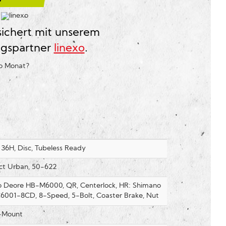
?
sichert mit unserem
ngspartner
linexo
.
ro Monat
?
36H, Disc, Tubeless Ready
ct Urban, 50-622
 Deore HB-M6000, QR, Centerlock, HR: Shimano
001-8CD, 8-Speed, 5-Bolt, Coaster Brake, Nut
-Mount