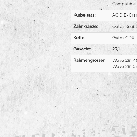
Compatible
Kurbelsatz:
ACID E-Cra
Zahnkränze:
Gates Rear 
Kette:
Gates CDX, 
Gewicht:
27,1
Rahmengrössen:
Wave 28" 46
Wave 28" 5