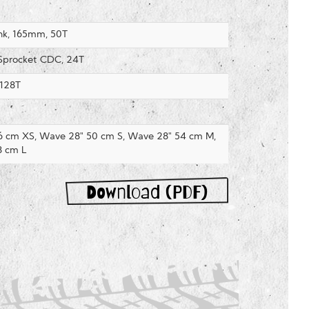
nk, 165mm, 50T
Sprocket CDC, 24T
128T
 cm XS, Wave 28" 50 cm S, Wave 28" 54 cm M,
8 cm L
Download (PDF)