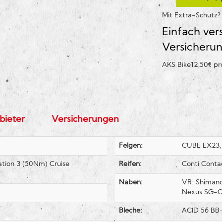
Mit Extra-Schutz
Einfach ver
Versicheru
AKS Bike
12,50€ p
bieter
Versicherungen
Felgen:
CUBE EX23, 
ation 3 (50Nm) Cruise
Reifen:
Conti Conta
Naben:
VR: Shimano
Nexus SG-C6
Bleche:
ACID 56 BB