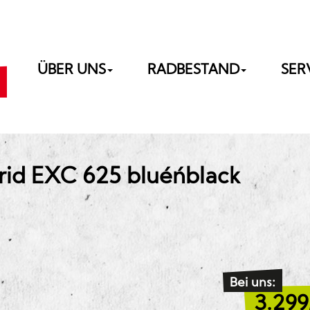
ÜBER UNS
RADBESTAND
SER
d EXC 625 blue´n´black
Bei uns:
3.299