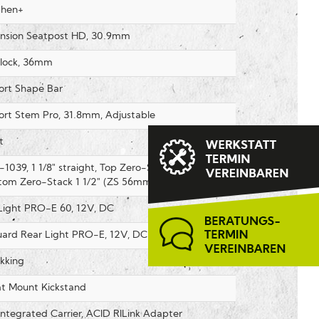
Shen+
nsion Seatpost HD, 30.9mm
lock, 36mm
rt Shape Bar
t Stem Pro, 31.8mm, Adjustable
t
39, 1 1/8" straight, Top Zero-Stack 1 1/8" (ZS
om Zero-Stack 1 1/2" (ZS 56mm)
Light PRO-E 60, 12V, DC
rd Rear Light PRO-E, 12V, DC
kking
at Mount Kickstand
ntegrated Carrier, ACID RILink Adapter