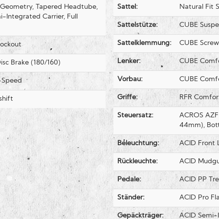
e Geometry, Tapered Headtube,
Sattel:
Natural Fit 
Integrated Carrier, Full
Sattelstütze:
CUBE Suspe
Sattelklemmung:
CUBE Screw
Lockout
Lenker:
CUBE Comfo
sc Brake (180/160)
Vorbau:
CUBE Comfor
-Speed
Griffe:
RFR Comfor
hift
Steuersatz:
ACROS AZF-10
44mm), Bott
Beleuchtung:
ACID Front 
Rückleuchte:
ACID Mudgua
Pedale:
ACID PP Tre
Ständer:
ACID Pro Fl
Gepäckträger:
ACID Semi-I