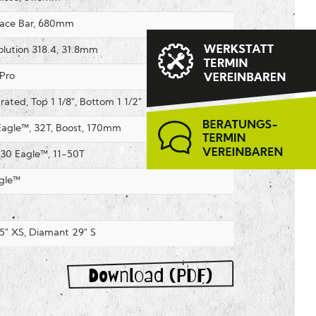
Race Bar, 680mm
ution 318.4, 31.8mm
Pro
rated, Top 1 1/8", Bottom 1 1/2"
Eagle™, 32T, Boost, 170mm
30 Eagle™, 11-50T
gle™
5" XS, Diamant 29" S
Download (PDF)