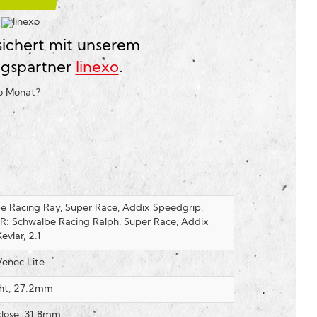
?
sichert mit unserem
ngspartner
linexo
.
ro Monat
?
e Racing Ray, Super Race, Addix Speedgrip,
 HR: Schwalbe Racing Ralph, Super Race, Addix
evlar, 2.1
Venec Lite
ght, 27.2mm
lose, 31.8mm