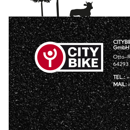
CITYBI
GmbH
Otto-R
64293
TEL.:
+
MAIL: