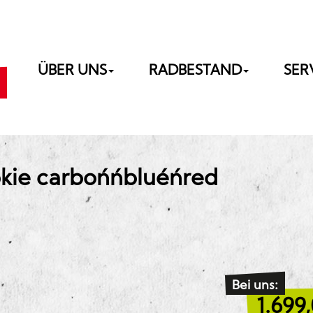
ÜBER UNS
RADBESTAND
SER
ie carbon´n´blue´n´red
Bei uns:
1.699