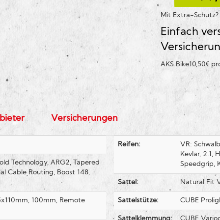
Mit Extra-Schutz
Einfach ver
Versicheru
AKS Bike
10,50€ p
bieter
Versicherungen
Reifen:
VR: Schwalb
Kevlar, 2.1,
ld Technology, ARG2, Tapered
Speedgrip, K
al Cable Routing, Boost 148,
Sattel:
Natural Fit 
 15x110mm, 100mm, Remote
Sattelstütze:
CUBE Proli
Sattelklemmung:
CUBE Varioc