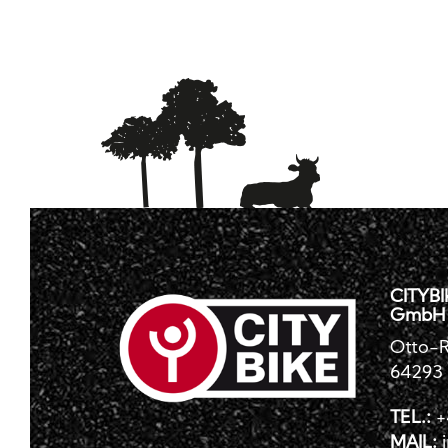
CITYBI
GmbH
Otto-R
64293
TEL.:
+
MAIL: