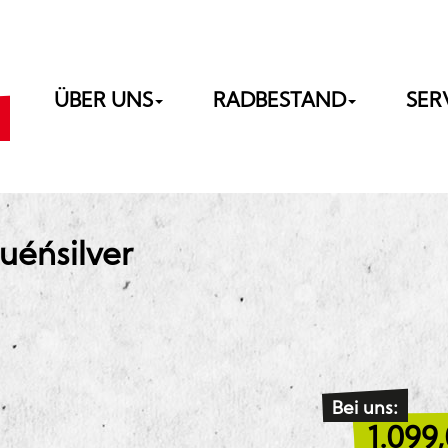
ÜBER UNS
RADBESTAND
SER
´n´silver
Bei uns:
1.099