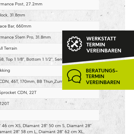
rmance Post, 27.2mm
lock, 31.8mm
Race Bar, 660mm
rmance Stem Pro, 31.8mm
ll Terrain
, Top 1 1/8", Bottom 1 1/2", Semi-Integrated
kking
 CDN, 46T, 170mm, BB Thun Zumba
Sprocket CDN, 22T
 120T
 46 cm XS, Diamant 28" 50 cm S, Diamant 28"
amant 28" 58 cm L, Diamant 28" 62 cm XL,