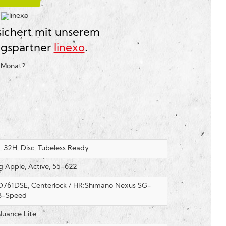
?
sichert mit unserem
ngspartner
linexo
.
o Monat
?
32H, Disc, Tubeless Ready
g Apple, Active, 55-622
D761DSE, Centerlock / HR:Shimano Nexus SG-
8-Speed
Nuance Lite