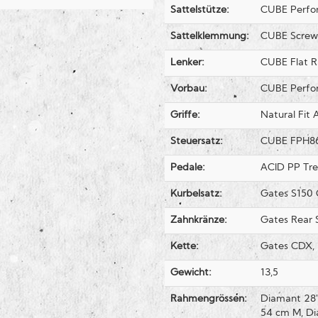
Sattelstütze:
CUBE Perfo
Sattelklemmung:
CUBE Screw
Lenker:
CUBE Flat 
Vorbau:
CUBE Perfo
Griffe:
Natural Fit A
Steuersatz:
CUBE FPH868
Pedale:
ACID PP Tre
Kurbelsatz:
Gates S150
Zahnkränze:
Gates Rear 
Kette:
Gates CDX,
Gewicht:
13,5
Rahmengrössen:
Diamant 28"
54 cm M, Di