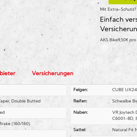
Mit Extra-Schutz
Einfach ver
Versicheru
AKS Bike
9,50€ pr
bieter
Versicherungen
Felgen:
CUBE UX24, 
Taper, Double Butted
Reifen:
Schwalbe Bi
red
Naben:
VR:Joytech 
C6001-8D, 
Brake (160/160)
Sattel:
Natural Fit 