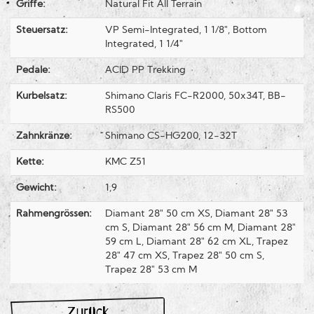
Griffe:
Natural Fit All Terrain
Steuersatz:
VP Semi-Integrated, 1 1/8", Bottom
Integrated, 1 1/4"
Pedale:
ACID PP Trekking
Kurbelsatz:
Shimano Claris FC-R2000, 50x34T, BB-
RS500
Zahnkränze:
Shimano CS-HG200, 12-32T
Kette:
KMC Z51
Gewicht:
1,9
Rahmengrössen:
Diamant 28" 50 cm XS, Diamant 28" 53
cm S, Diamant 28" 56 cm M, Diamant 28"
59 cm L, Diamant 28" 62 cm XL, Trapez
28" 47 cm XS, Trapez 28" 50 cm S,
Trapez 28" 53 cm M
Zurück