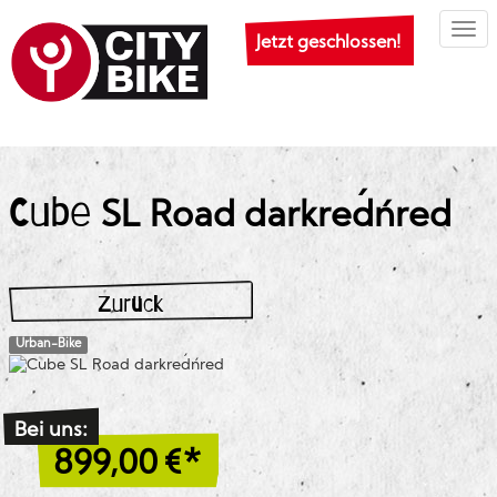
Togg
Jetzt geschlossen!
Cube
SL Road darkred´n´red
Zurück
Urban-Bike
Bei uns:
899,00
€*