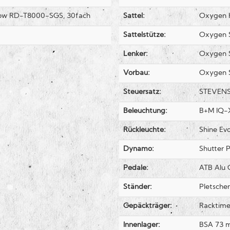
dow RD-T8000-SGS, 30fach
Sattel:
Oxygen 
Sattelstütze:
Oxygen 
Lenker:
Oxygen 
Vorbau:
Oxygen 
Steuersatz:
STEVENS 
Beleuchtung:
B+M IQ-X
Rückleuchte:
Shine Ev
Dynamo:
Shutter P
Pedale:
ATB Alu 
Ständer:
Pletsche
Gepäckträger:
Racktime
Innenlager:
BSA 73 