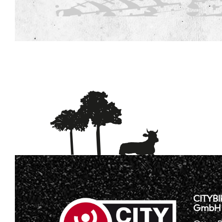
CITYBI
GmbH