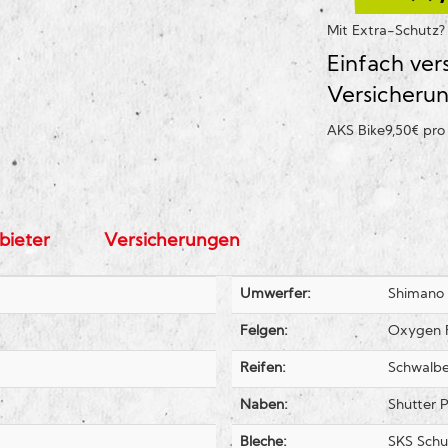
Mit Extra-Schutz
Einfach ver
Versicheru
AKS Bike
9,50€ pr
bieter
Versicherungen
Umwerfer:
Shimano
Felgen:
Oxygen R
Reifen:
Schwalbe
Naben:
Shutter 
Bleche:
SKS Schu