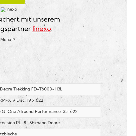
?
sichert mit unserem
ngspartner
linexo
.
o Monat
?
 Deore Trekking FD-T6000-H3L
M-X19 Disc, 19 x 622
 G-One Allround Performance, 35-622
Precision PL-8 | Shimano Deore
tzbleche