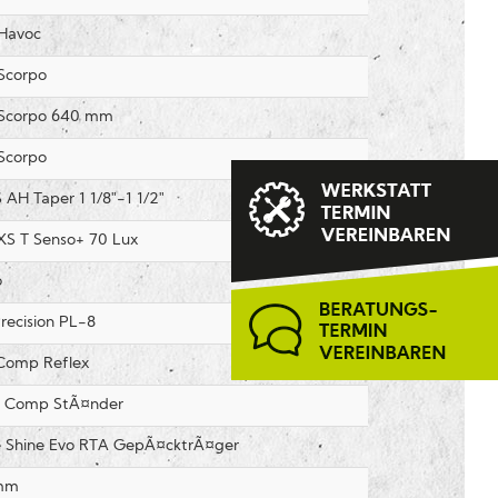
Havoc
Scorpo
Scorpo 640 mm
Scorpo
AH Taper 1 1/8"-1 1/2"
S T Senso+ 70 Lux
o
recision PL-8
Comp Reflex
r Comp StÃ¤nder
 Shine Evo RTA GepÃ¤cktrÃ¤ger
mm