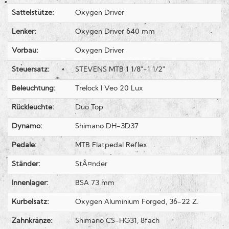
Sattelstütze:
Oxygen Driver
Lenker:
Oxygen Driver 640 mm
Vorbau:
Oxygen Driver
Steuersatz:
STEVENS MTB 1 1/8"-1 1/2"
Beleuchtung:
Trelock I Veo 20 Lux
Rückleuchte:
Duo Top
Dynamo:
Shimano DH-3D37
Pedale:
MTB Flatpedal Reflex
Ständer:
StÃ¤nder
Innenlager:
BSA 73 mm
Kurbelsatz:
Oxygen Aluminium Forged, 36-22 Z.
Zahnkränze:
Shimano CS-HG31, 8fach