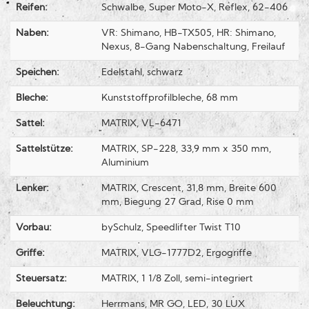
Reifen:
Schwalbe, Super Moto-X, Reflex, 62-406
Naben:
VR: Shimano, HB-TX505, HR: Shimano,
Nexus, 8-Gang Nabenschaltung, Freilauf
Speichen:
Edelstahl, schwarz
Bleche:
Kunststoffprofilbleche, 68 mm
Sattel:
MATRIX, VL-6471
Sattelstütze:
MATRIX, SP-228, 33,9 mm x 350 mm,
Aluminium
Lenker:
MATRIX, Crescent, 31,8 mm, Breite 600
mm, Biegung 27 Grad, Rise 0 mm
Vorbau:
bySchulz, Speedlifter Twist T10
Griffe:
MATRIX, VLG-1777D2, Ergogriffe
Steuersatz:
MATRIX, 1 1/8 Zoll, semi-integriert
Beleuchtung:
Herrmans, MR GO, LED, 30 LUX