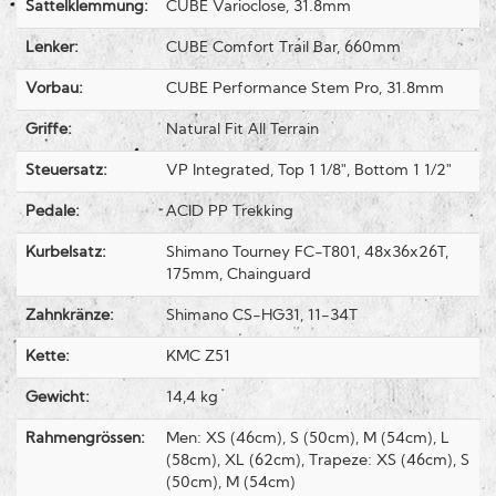
Sattelklemmung:
CUBE Varioclose, 31.8mm
Lenker:
CUBE Comfort Trail Bar, 660mm
Vorbau:
CUBE Performance Stem Pro, 31.8mm
Griffe:
Natural Fit All Terrain
Steuersatz:
VP Integrated, Top 1 1/8", Bottom 1 1/2"
Pedale:
ACID PP Trekking
Kurbelsatz:
Shimano Tourney FC-T801, 48x36x26T,
175mm, Chainguard
Zahnkränze:
Shimano CS-HG31, 11-34T
Kette:
KMC Z51
Gewicht:
14,4 kg
Rahmengrössen:
Men: XS (46cm), S (50cm), M (54cm), L
(58cm), XL (62cm), Trapeze: XS (46cm), S
(50cm), M (54cm)