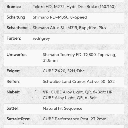
Bremse
Tektro HD-M275, Hydr. Disc Brake (160/160)
Schaltung
Shimano RD-M360, 8-Speed
Schalthebel
Shimano Altus SL-M315, Rapidfire-Plus
Farben:
red´n´grey
Umwerfer:
Shimano Tourney FD-TX800, Topswing,
31.8mm
Felgen:
CUBE ZX20, 32H, Disc
Reifen:
Schwalbe Land Cruiser, Active, 50-622
Naben:
VR: CUBE Alloy Light, QR, 6-Bolt; HR:
CUBE Alloy Light, QR, 6-Bolt
Sattel:
Natural Fit Sequence
Sattelstütze:
CUBE Performance Post, 27.2mm