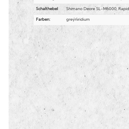
Schalthebel
Shimano Deore SL-M6000, Rapidf
Farben:
grey´n´iridium