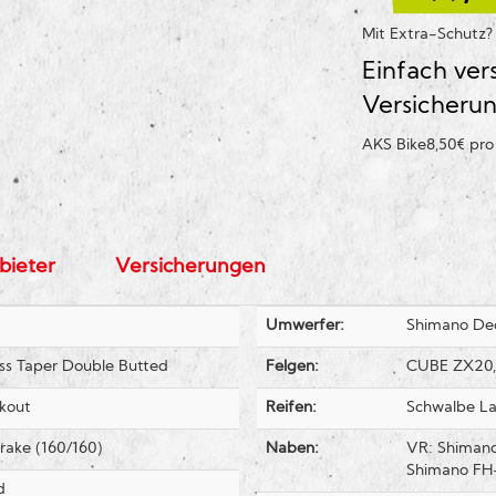
Mit Extra-Schutz
Einfach ver
Versicheru
AKS Bike
8,50€ pr
bieter
Versicherungen
Umwerfer:
Shimano De
oss Taper Double Butted
Felgen:
CUBE ZX20, 
kout
Reifen:
Schwalbe La
rake (160/160)
Naben:
VR: Shimano
Shimano FH-
d