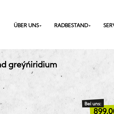
ÜBER UNS
RADBESTAND
SER
d grey´n´iridium
Bei uns:
899,0