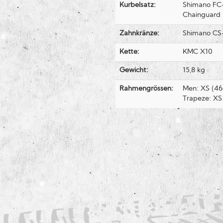
Kurbelsatz:
Shimano FC-
Chainguard
Zahnkränze:
Shimano CS
Kette:
KMC X10
Gewicht:
15,8 kg
Rahmengrössen:
Men: XS (46
Trapeze: XS