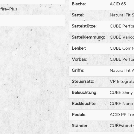
Bleche:
ACID 65
ire-Plus
Sattel:
Natural Fit
Sattelstütze:
CUBE Perfo
Sattelklemmung:
CUBE Varioc
Lenker:
CUBE Comfor
Vorbau:
CUBE Perfo
Griffe:
Natural Fit A
Steuersatz:
VP Integrate
Beleuchtung:
CUBE Shiny
Rückleuchte:
CUBE Nano,
Pedale:
ACID PP Tre
Ständer:
CUBEstand