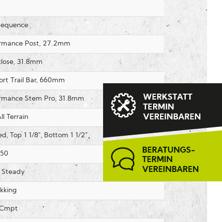
 Sequence
rmance Post, 27.2mm
lose, 31.8mm
t Trail Bar, 660mm
rmance Stem Pro, 31.8mm
ll Terrain
d, Top 1 1/8", Bottom 1 1/2"
 50
 Steady
kking
 Cmpt