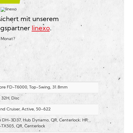
?
sichert mit unserem
ngspartner
linexo
.
o Monat
?
ore FD-T6000, Top-Swing, 31.8mm
32H, Disc
nd Cruiser, Active, 50-622
 DH-3D37, Hub Dynamo, QR, Centerlock; HR:
TX505, QR, Centerlock