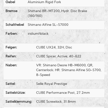
Gabel
Aluminium Rigid Fork
Bremse
Shimano BR-MT200, Hydr. Disc Brake
(160/160)
Schalthebel
Shimano Alfine SL-S7000
Farben:
iridium´n´black
Felgen:
CUBE UX24, 32H, Disc
Reifen:
CUBE Spicer, Active, 40-622
Naben:
VR: Shimano Deore HB-M6000, QR,
Centerlock; HR: Shimano Alfine SG-S700,
8-Speed
Sattel:
Selle Royal Prestige
Sattelstütze:
CUBE Performance Post, 27.2mm
Sattelklemmung:
CUBE Screwlock, 31.8mm