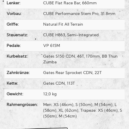
Lenker:
CUBE Flat Race Bar, 660mm
Vorbau:
CUBE Performance Stem Pro, 31.8mm
Griffe:
Natural Fit All Terrain
Steuersatz:
CUBE H863, Semi-Integrated
Pedale:
VP 615M
Kurbelsatz:
Gates S150 CDN, 46T, 170mm, BB Thun
Zumba
Zahnkränze:
Gates Rear Sprocket CDN, 22T
Kette:
Gates CDN, 113T
Gewicht:
12,0 kg
Rahmengrössen:
Men: XS (46cm), S (50cm), M (54cm), L
(58cm), XL (62cm), Trapeze: XS (46cm), S
(50cm), M (54cm)