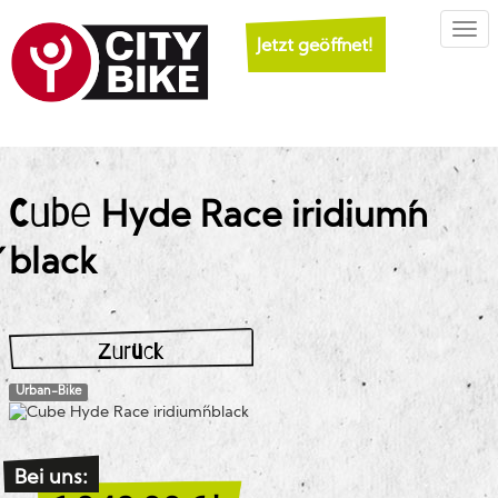
Togg
Jetzt geöffnet!
Cube
Hyde Race iridium´n
´black
Zurück
Urban-Bike
Bei uns: