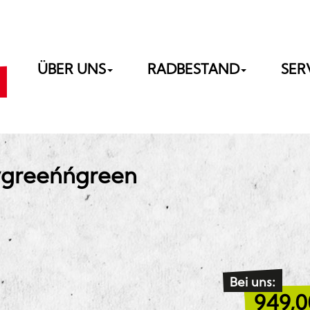
ÜBER UNS
RADBESTAND
SER
green´n´green
Bei uns:
949,0