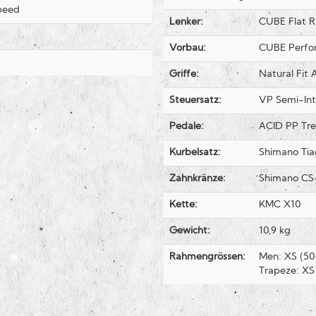
peed
Lenker:
CUBE Flat 
Vorbau:
CUBE Perfo
Griffe:
Natural Fit A
Steuersatz:
VP Semi-Inte
Pedale:
ACID PP Tre
Kurbelsatz:
Shimano Tia
Zahnkränze:
Shimano CS
Kette:
KMC X10
Gewicht:
10,9 kg
Rahmengrössen:
Men: XS (50
Trapeze: XS