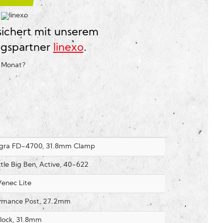
?
sichert mit unserem
ngspartner
linexo
.
o Monat
?
agra FD-4700, 31.8mm Clamp
tle Big Ben, Active, 40-622
Venec Lite
rmance Post, 27.2mm
lock, 31.8mm