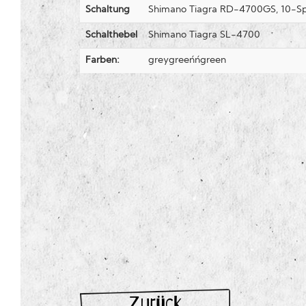
Schaltung
Shimano Tiagra RD-4700GS, 10-S
Schalthebel
Shimano Tiagra SL-4700
Farben:
greygreen´n´green
Zurück