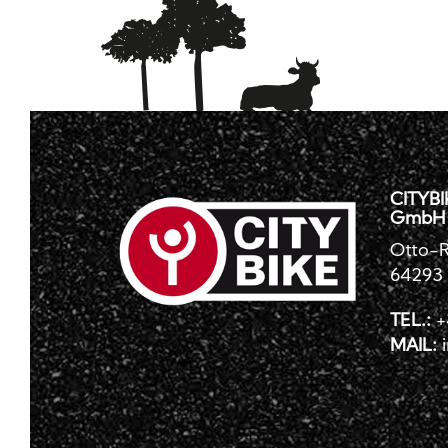
CITYBI
GmbH
Otto-R
64293
TEL.:
+
MAIL: