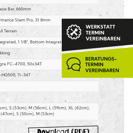
Race Bar, 660mm
rmance Stem Pro, 31.8mm
ll Terrain
grated, 1 1/8", Bottom Integrated, 1 1/4"
kking
gra FC-4700, 50x34T
-HG500, 11-34T
cm), S (53cm), M (56cm), L (59cm), XL (62cm),
 (47cm), S (50cm), M (53cm)
Download (PDF)