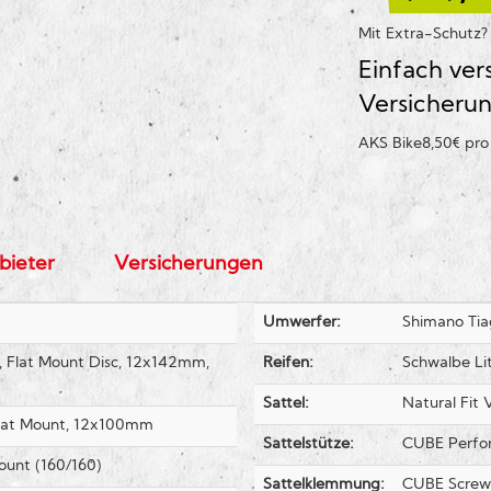
Mit Extra-Schutz
Einfach ver
Versicheru
AKS Bike
8,50€ pr
bieter
Versicherungen
Umwerfer:
Shimano Ti
t, Flat Mount Disc, 12x142mm,
Reifen:
Schwalbe Lit
Sattel:
Natural Fit 
 Flat Mount, 12x100mm
Sattelstütze:
CUBE Perfo
ount (160/160)
Sattelklemmung:
CUBE Screw