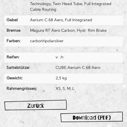
Technology, Twin Head Tube, Full Integrated
Cable Routing
Gabel
Aerium C:68 Aero, Full Integrated
Bremse
Magura RT Aero Carbon, Hydr. Rim Brake
Farben:
carbon´n´polarsilver
Reifen:
v: ;h:
Sattelstütze:
CUBE Aerium C:68 Aero
Gewicht:
2,5 kg
Rahmengrössen:
XS, S, M, L
Zurück
Download (PDF)