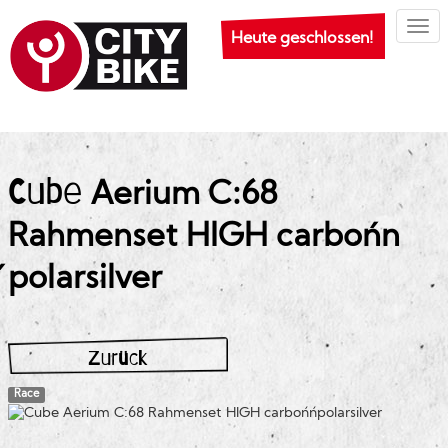
Togg
Heute geschlossen!
Cube
Aerium C:68
Rahmenset HIGH carbon´n
´polarsilver
Zurück
Race