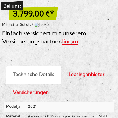
Bei uns:
3.799,00
€*
Mit Extra-Schutz?
Einfach versichert mit unserem
Versicherungspartner
linexo
.
Technische Details
Leasinganbieter
Versicherungen
Modelljahr
2021
Material
Aerium C:68 Monocoque Advanced Twin Mold