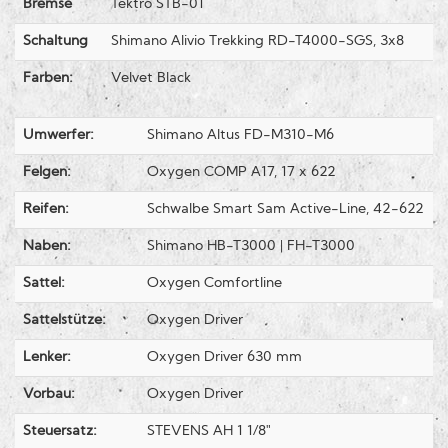
Bremse
Tektro STB-01
Schaltung
Shimano Alivio Trekking RD-T4000-SGS, 3x8
Farben:
Velvet Black
Umwerfer:
Shimano Altus FD-M310-M6
Felgen:
Oxygen COMP A17, 17 x 622
Reifen:
Schwalbe Smart Sam Active-Line, 42-622
Naben:
Shimano HB-T3000 | FH-T3000
Sattel:
Oxygen Comfortline
Sattelstütze:
Oxygen Driver
Lenker:
Oxygen Driver 630 mm
Vorbau:
Oxygen Driver
Steuersatz:
STEVENS AH 1 1/8"