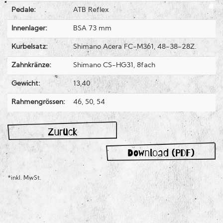
Pedale:
ATB Reflex
Innenlager:
BSA 73 mm
Kurbelsatz:
Shimano Acera FC-M361, 48-38-28Z.
Zahnkränze:
Shimano CS-HG31, 8fach
Gewicht:
13,40
Rahmengrössen:
46, 50, 54
Zurück
Download (PDF)
*inkl. MwSt.