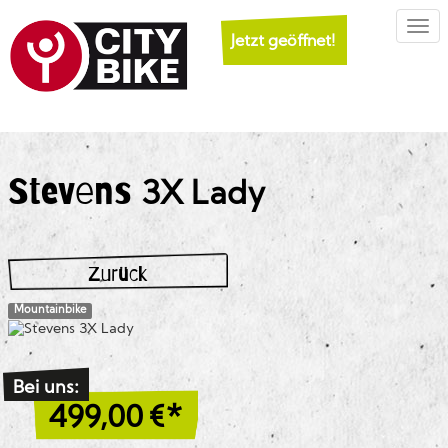
Togg
Jetzt geöffnet!
Stevens
3X Lady
Zurück
Mountainbike
Bei uns:
499,00
€*