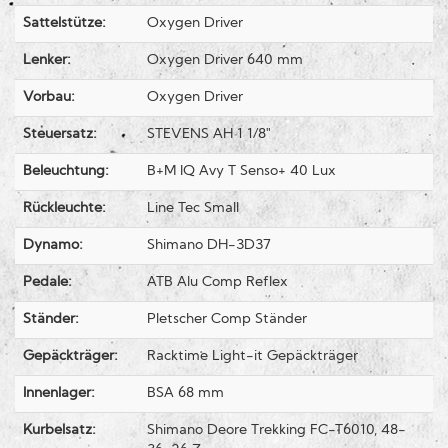
Sattelstütze:
Oxygen Driver
Lenker:
Oxygen Driver 640 mm
Vorbau:
Oxygen Driver
Steuersatz:
STEVENS AH 1 1/8"
Beleuchtung:
B+M IQ Avy T Senso+ 40 Lux
Rückleuchte:
Line Tec Small
Dynamo:
Shimano DH-3D37
Pedale:
ATB Alu Comp Reflex
Ständer:
Pletscher Comp Ständer
Gepäckträger:
Racktime Light-it Gepäckträger
Innenlager:
BSA 68 mm
Kurbelsatz:
Shimano Deore Trekking FC-T6010, 48-