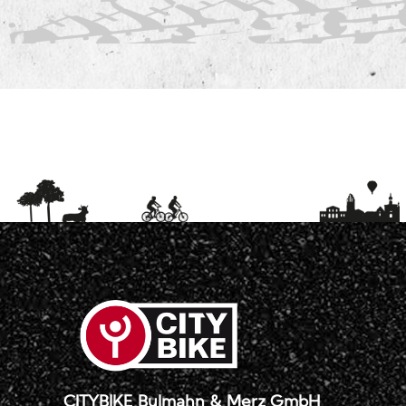
CITYBIKE Bulmahn & Merz GmbH