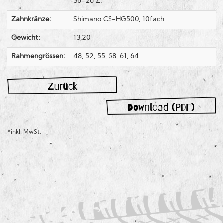
36-26 Z.
Zahnkränze:
Shimano CS-HG500, 10fach
Gewicht:
13,20
Rahmengrössen:
48, 52, 55, 58, 61, 64
Zurück
Download (PDF)
*inkl. MwSt.