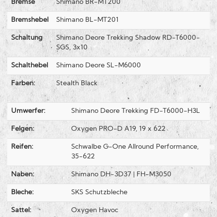
Bremse
Shimano BR-MT200
Bremshebel
Shimano BL-MT201
Schaltung
Shimano Deore Trekking Shadow RD-T6000-
SGS, 3x10
Schalthebel
Shimano Deore SL-M6000
Farben:
Stealth Black
Umwerfer:
Shimano Deore Trekking FD-T6000-H3L
Felgen:
Oxygen PRO-D A19, 19 x 622
Reifen:
Schwalbe G-One Allround Performance,
35-622
Naben:
Shimano DH-3D37 | FH-M3050
Bleche:
SKS Schutzbleche
Sattel:
Oxygen Havoc