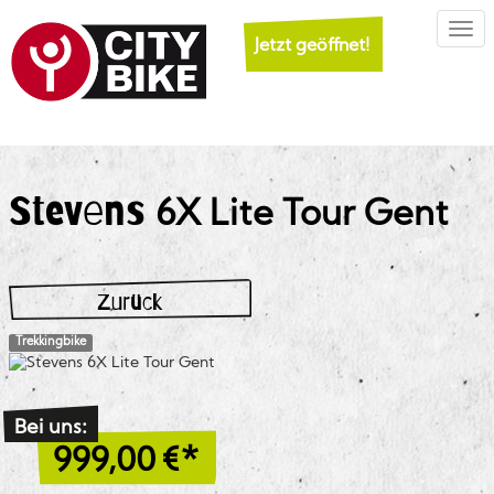
Togg
Jetzt geöffnet!
Stevens
6X Lite Tour Gent
Zurück
Trekkingbike
Bei uns:
999,00
€*