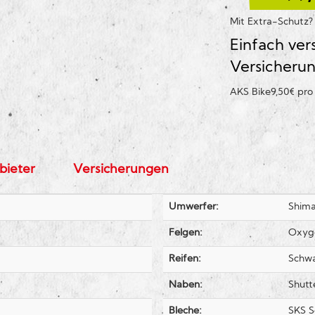
Mit Extra-Schutz
Einfach ver
Versicheru
AKS Bike
9,50€ pr
bieter
Versicherungen
Umwerfer:
Shim
Felgen:
Oxyge
Reifen:
Schwa
Naben:
Shutt
Bleche:
SKS S