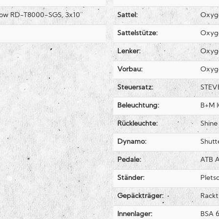
dow RD-T8000-SGS, 3x10
Sattel:
Oxyg
Sattelstütze:
Oxyg
Lenker:
Oxyg
Vorbau:
Oxyg
Steuersatz:
STEVE
Beleuchtung:
B+M I
Rückleuchte:
Shine
Dynamo:
Shutt
Pedale:
ATB A
Ständer:
Plets
Gepäckträger:
Rackt
Innenlager:
BSA 