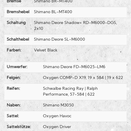
Bremse
Shimano BR-MT400
Bremshebel
Shimano BL-MT400
Schaltung
Shimano Deore Shadow+ RD-M6000-DGS,
2x10
Schalthebel
Shimano Deore SL-M6000
Farben:
Velvet Black
Umwerfer:
Shimano Deore FD-M6025-LM6
Felgen:
Oxygen COMP-D X19, 19 x 584 | 19 x 622
Reifen:
Schwalbe Racing Ray | Ralph
Performance, 57-584 | 622
Naben:
Shimano M3050
Sattel:
Oxygen Havoc
Sattelstütze:
Oxygen Driver