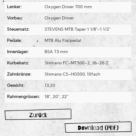
Lenker:
Oxygen Driver 700 mm
Vorbau:
Oxygen Driver
Steuersatz:
STEVENS MTB Taper 1 1/8"-1 1/2"
Pedale:
MTB Alu Flatpedal
Innenlager:
BSA 73 mm
Kurbelsatz:
Shimano FC-MT500-2, 36-26 Z.
Zahnkränze:
Shimano CS-HG500, 10fach
Gewicht:
13,20
Rahmengrössen:
18", 20", 22"
Zurück
Download (PDF)