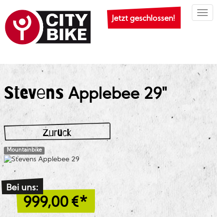
Togg
Jetzt geschlossen!
Stevens
Applebee 29"
Zurück
Mountainbike
Bei uns:
999,00
€*