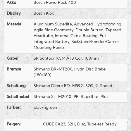
Akku
Bosch PowerPack 400
Display
Bosch Kiox
Material
Aluminium Superlite, Advanced Hydroforming,
Agile Ride Geometry, Double Butted, Tapered
Headtube, Internal Cable Routing, Full
Integrated Battery, Kickstand/Fender/Carrier
Mounting Points
Gabel
SR Suntour XCM ATB Coil, 100mm
Bremse
Shimano BR-MT200, Hydr. Disc Brake
(180/180)
Schaltung
Shimano Deore RD-M592-SGS, 9-Speed
Schalthebel
Shimano SL-M2010-9R, Rapidfire-Plus
Farben:
black´n´green
Felgen:
CUBE EX23, 32H, Disc, Tubeless Ready