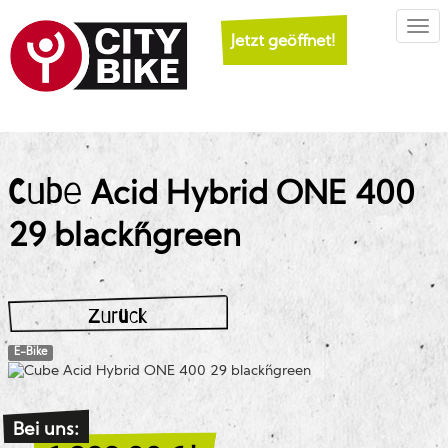
Togg
Jetzt geöffnet!
Cube
Acid Hybrid ONE 400
29 black´n´green
Zurück
E-Bike
Bei uns: