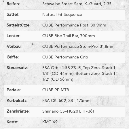
Reifen:
Schwalbe Smart Sam, K-Guard, 2.35
Sattel:
Natural Fit Sequence
Sattelstütze:
CUBE Performance Post, 30.9mm
Lenker:
CUBE Rise Trail Bar, 700mm
Vorbau:
CUBE Performance Stem Pro, 31.8mm
Griffe:
CUBE Performance Grip
Steuersatz:
FSA Orbit 1.5B ZS-R, Top Zero-Stack 1
1/8" (OD 44mm), Bottom Zero-Stack 1
1/2" (OD 56mm)
Pedale:
CUBE PP MTB
Kurbelsatz:
FSA CK-602, 38T, 175mm
Zahnkränze:
Shimano CS-HG201, 11-36T
Kette:
KMC X9