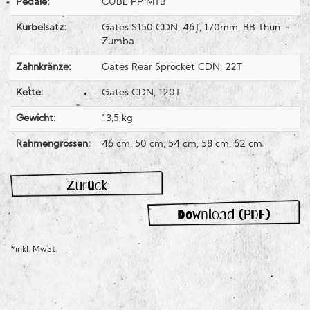
Pedale:
CUBE PP MTB
Kurbelsatz:
Gates S150 CDN, 46T, 170mm, BB Thun
Zumba
Zahnkränze:
Gates Rear Sprocket CDN, 22T
Kette:
Gates CDN, 120T
Gewicht:
13,5 kg
Rahmengrössen:
46 cm, 50 cm, 54 cm, 58 cm, 62 cm
Zurück
Download (PDF)
*inkl. MwSt.