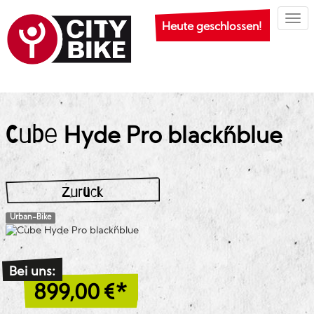
Togg
Heute geschlossen!
Cube
Hyde Pro black´n´blue
Zurück
Urban-Bike
Bei uns:
899,00
€*