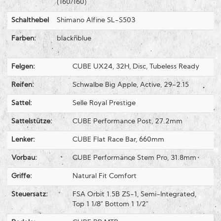
(160/160)
Schalthebel
Shimano Alfine SL-S503
Farben:
black´n´blue
Felgen:
CUBE UX24, 32H, Disc, Tubeless Ready
Reifen:
Schwalbe Big Apple, Active, 29-2.15
Sattel:
Selle Royal Prestige
Sattelstütze:
CUBE Performance Post, 27.2mm
Lenker:
CUBE Flat Race Bar, 660mm
Vorbau:
CUBE Performance Stem Pro, 31.8mm
Griffe:
Natural Fit Comfort
Steuersatz:
FSA Orbit 1.5B ZS-1, Semi-Integrated,
Top 1 1/8" Bottom 1 1/2"