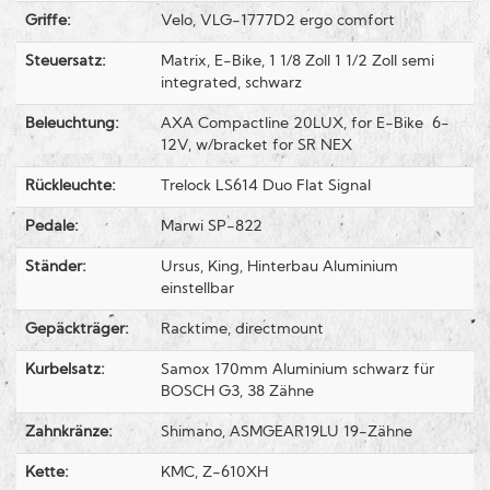
Griffe:
Velo, VLG-1777D2 ergo comfort
Steuersatz:
Matrix, E-Bike, 1 1/8 Zoll 1 1/2 Zoll semi
integrated, schwarz
Beleuchtung:
AXA Compactline 20LUX, for E-Bike 6-
12V, w/bracket for SR NEX
Rückleuchte:
Trelock LS614 Duo Flat Signal
Pedale:
Marwi SP-822
Ständer:
Ursus, King, Hinterbau Aluminium
einstellbar
Gepäckträger:
Racktime, directmount
Kurbelsatz:
Samox 170mm Aluminium schwarz für
BOSCH G3, 38 Zähne
Zahnkränze:
Shimano, ASMGEAR19LU 19-Zähne
Kette:
KMC, Z-610XH