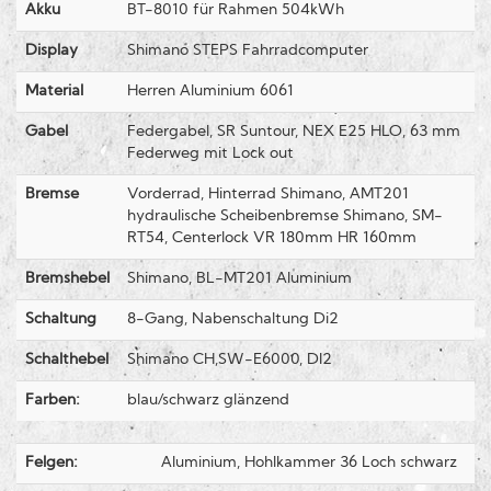
Akku
BT-8010 für Rahmen 504kWh
Display
Shimano STEPS Fahrradcomputer
Material
Herren Aluminium 6061
Gabel
Federgabel, SR Suntour, NEX E25 HLO, 63 mm
Federweg mit Lock out
Bremse
Vorderrad, Hinterrad Shimano, AMT201
hydraulische Scheibenbremse Shimano, SM-
RT54, Centerlock VR 180mm HR 160mm
Bremshebel
Shimano, BL-MT201 Aluminium
Schaltung
8-Gang, Nabenschaltung Di2
Schalthebel
Shimano CH,SW-E6000, DI2
Farben:
blau/schwarz glänzend
Felgen:
Aluminium, Hohlkammer 36 Loch schwarz