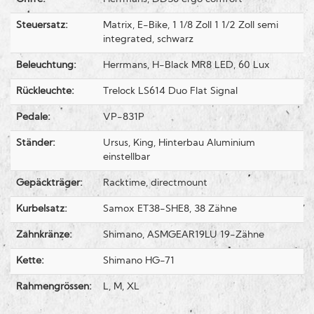
Steuersatz:
Matrix, E-Bike, 1 1/8 Zoll 1 1/2 Zoll semi
integrated, schwarz
Beleuchtung:
Herrmans, H-Black MR8 LED, 60 Lux
Rückleuchte:
Trelock LS614 Duo Flat Signal
Pedale:
VP-831P
Ständer:
Ursus, King, Hinterbau Aluminium
einstellbar
Gepäckträger:
Racktime, directmount
Kurbelsatz:
Samox ET38-SHE8, 38 Zähne
Zahnkränze:
Shimano, ASMGEAR19LU 19-Zähne
Kette:
Shimano HG-71
Rahmengrössen:
L, M, XL