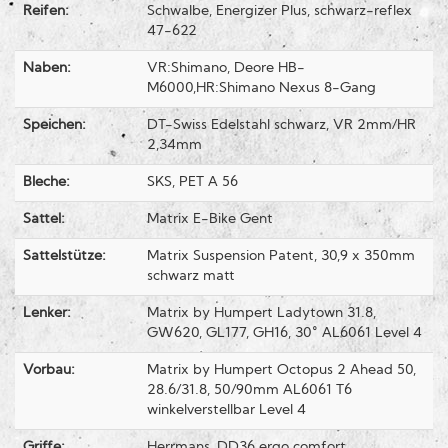
Reifen:
Schwalbe, Energizer Plus, schwarz-reflex
47-622
Naben:
VR:Shimano, Deore HB-
M6000,HR:Shimano Nexus 8-Gang
Speichen:
DT-Swiss Edelstahl schwarz, VR 2mm/HR
2,34mm
Bleche:
SKS, PET A 56
Sattel:
Matrix E-Bike Gent
Sattelstütze:
Matrix Suspension Patent, 30,9 x 350mm
schwarz matt
Lenker:
Matrix by Humpert Ladytown 31.8,
GW620, GL177, GH16, 30° AL6061 Level 4
Vorbau:
Matrix by Humpert Octopus 2 Ahead 50,
28.6/31.8, 50/90mm AL6061 T6
winkelverstellbar Level 4
Griffe:
Herrmans, DD36 ergo comfort